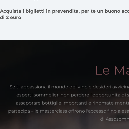
Acquista i biglietti in prevendita, per te un buono ac
di 2 euro
Le Ma
Se ti appassiona il mondo del vino e desideri avvic
esperti sommelier, non perdere l'opportunità di se
assaporare bottiglie importanti e rinomate mentr
partecipa – le masterclass offrono l'accesso fino a es
di Assosomme