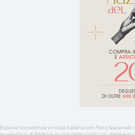
Esplora l'eccellenza vinicola italiana con Fiera Nazionale V
in provincia di Padova, in una delle cornici più belle e sug