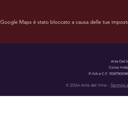
Google Maps è stato bloccato a causa delle tue impostazi
Arte Del V
Corso Indi
P.IVA e C.F. 110679009
© 2024 Arte del Vino -
Termini 