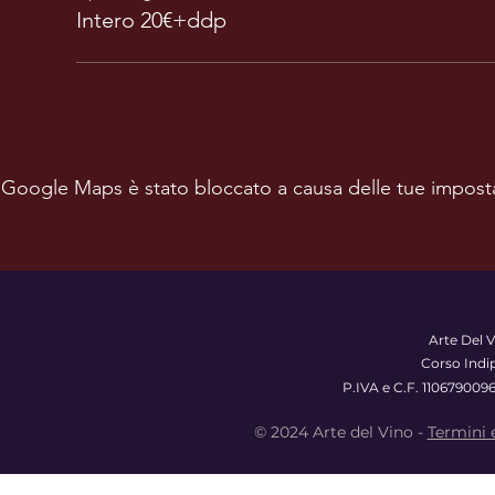
Intero 20€+ddp
Google Maps è stato bloccato a causa delle tue impostazi
Arte Del V
Corso Indi
P.IVA e C.F. 110679009
© 2024 Arte del Vino -
Termini 