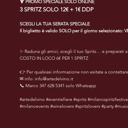
🍹 PROMO SPECIALE SOLO ONLINE
3 SPRITZ SOLO 12€ + 1€ DDP 
SCEGLI LA TUA SERATA SPECIALE
Il biglietto è valido SOLO per il giorno selezionat
✨ Raduna gli amici, scegli il tuo Spritz… e preparati a 
COSTO IN LOCO 6€ PER 1 SPRITZ
👉 Per qualsiasi informazione non esitate a contattare
✉ info: 
info@artedelvino.it
📞 Marco 347 628 5341 solo Whatsapp
#artedelvino
#eventiefiere
#spritz
#milanospritzfestiva
#milanoevents
#winelovers
#spritzlovers
#party
#musi