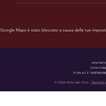
Google Maps è stato bloccato a causa delle tue impostazi
Arte Del V
Corso Indi
P.IVA e C.F. 110679009
© 2024 Arte del Vino -
Termini 