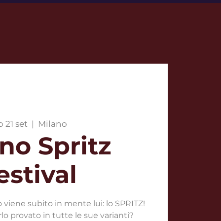
o 21 set
  |  
Milano
no Spritz
estival
vo viene subito in mente lui: lo SPRITZ!
rlo provato in tutte le sue varianti?