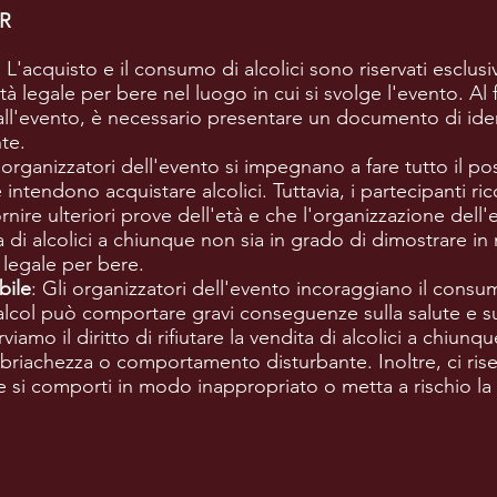
R
: L'acquisto e il consumo di alcolici sono riservati escl
à legale per bere nel luogo in cui si svolge l'evento. Al 
all'evento, è necessario presentare un documento di ident
nte.
i organizzatori dell'evento si impegnano a fare tutto il poss
e intendono acquistare alcolici. Tuttavia, i partecipanti
ornire ulteriori prove dell'età e che l'organizzazione dell'ev
ita di alcolici a chiunque non sia in grado di dimostrare 
 legale per bere.
ile
: Gli organizzatori dell'evento incoraggiano il consu
 alcol può comportare gravi conseguenze sulla salute e su
rviamo il diritto di rifiutare la vendita di alcolici a chiunq
briachezza o comportamento disturbante. Inoltre, ci riserv
si comporti in modo inappropriato o metta a rischio la si