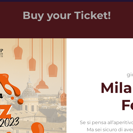
Buy your Ticket!
gi
Mila
F
Se si pensa all’aperiti
Ma sei sicuro di ave