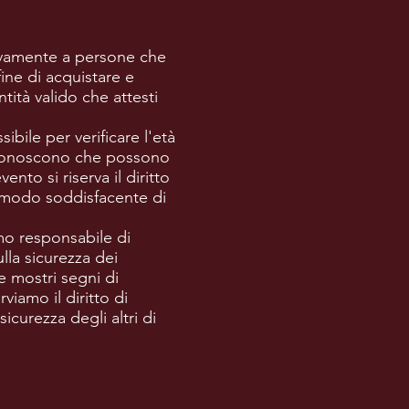
usivamente a persone che
fine di acquistare e
ità valido che attesti
ibile per verificare l'età
 riconoscono che possono
ento si riserva il diritto
in modo soddisfacente di
mo responsabile di
lla sicurezza dei
ue mostri segni di
iamo il diritto di
curezza degli altri di