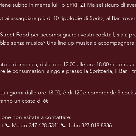
viene subito in mente lui: lo SPRITZ! Ma sei sicuro di ave
rai assaggiare più di 10 tipologie di Spritz, al Bar troverai 
Street Food per accompagnare i vostri cocktail, sia a p
be senza musica? Una line up musicale accompagnerà le
to e domenica, dalle ore 12.00 alle ore 18.00 si potrà a
 le consumazioni singole presso la Spritzeria, il Bar, i tr
ti i giorni dalle ore 18.00, è di 12€ e comprende 3 cocktai
vranno un costo di 6€
ione non esitate a contattare:
.it 📞 Marco 347 628 5341 📞 John 327 018 8836