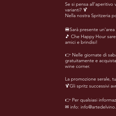
Se si pensa all’aperitivo 
varianti? 🍹
Nella nostra Spritzeria pot
🍔Sarà presente un'area 
🎵 Che Happy Hour sareb
amici e brindisi!
👉 Nelle giornate di saba
gratuitamente e acquistare
wine corner.
La promozione serale, tut
🍹Gli spritz successivi a
👉 Per qualsiasi informaz
✉ info: info@artedelvino