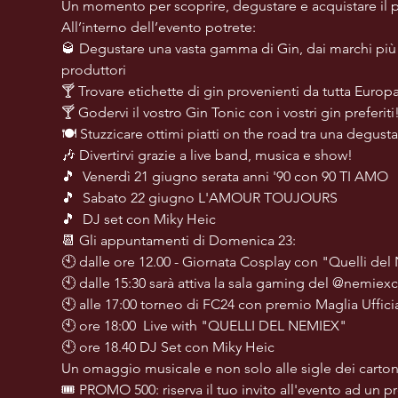
Un momento per scoprire, degustare e acquistare il pr
All’interno dell’evento potrete:
🥃 Degustare una vasta gamma di Gin, dai marchi più c
produttori
🍸 Trovare etichette di gin provenienti da tutta Europ
🍸 Godervi il vostro Gin Tonic con i vostri gin preferiti
🍽 Stuzzicare ottimi piatti on the road tra una degusta
🎶 Divertirvi grazie a live band, musica e show!
🎵  Venerdì 21 giugno serata anni '90 con 90 TI AMO
🎵  Sabato 22 giugno L'AMOUR TOUJOURS
🎵  DJ set con Miky Heic
📆 Gli appuntamenti di Domenica 23:  
🕙 dalle ore 12.00 - Giornata Cosplay con "Quelli de
🕙 dalle 15:30 sarà attiva la sala gaming del @nemiex
🕙 alle 17:00 torneo di FC24 con premio Maglia Uffic
🕙 ore 18:00  Live with "QUELLI DEL NEMIEX"
🕙 ore 18.40 DJ Set con Miky Heic
Un omaggio musicale e non solo alle sigle dei cartoni
🎟 PROMO 500: riserva il tuo invito all'evento ad un p