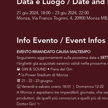
Data e Luogo / Date and 
21 giu 2024, 18:00 – 23 giu 2024, 22:00
Monza, Via Franco Tognini, 4, 20900 Monza MB, 
Info Evento / Event Infos
EVENTO RIMANDATO CAUSA MALTEMPO
Seguiranno aggiornamenti sulla prossima data a 
SET
I biglietti già acquistati saranno validi nelle prossime 
🥃 GIN & SOUND • Fiera del Gin
📍 U-Power Stadium di Monza
📆 21 - 22 - 23 giugno
🕟 Venerdì e sabato orario 18-01  |  Domenica 12-22
A Monza vi aspettano tre imperdibili giornate, che sar
produttori, da quelli più conosciuti a quelli più di nicc
Dottor Gin! ✨